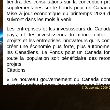
tiendra des consultations sur la conception pr
supplémentaires sur le Fonds pour un Canada 
Mise à jour économique du printemps 2026 du
suivront dans les mois à venir.
Les entreprises et les investisseurs du Canada
pays, et des investisseurs du monde entier ch
projets et les entreprises innovateurs qu’ils co
créer une économie plus forte, plus autonome 
les Canadiens. Le Fonds pour un Canada fort 
toute la population soit bénéficiaire des ret
projets.
Citations
« Le nouveau gouvernement du Canada donne
d’intérêt national dans les domaines de l’éne
© Geopolintel 2009-2
des transports et des données, entre autres. I
plus fort, plus résilient et plus indépendant
Canadiennes et les Canadiens auront la pos
retombées. C’est notre pays, c’est votre avenir