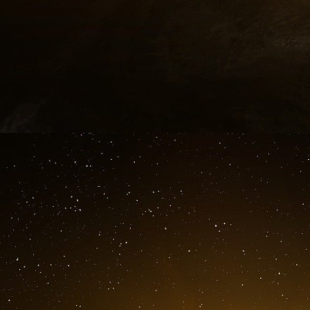
de développement du Canada, la Corp
Autochtones du Canada, Financement ag
ministériels, le gouvernement invest
indispensables pour stimuler la croissance 
Depuis septembre 2025, 15 projets ont 
lequel élabore également six stratégie
l’énergie nucléaire, du gaz naturel liquéfié
le graphite et le tungstène –, et des infr
projets représentent un investissement de 
économie.
Produit connexe
Document d’information : Le Fonds pour un Ca
Lien connexe
Le gouvernement du Canada déposera la Mise à
2026