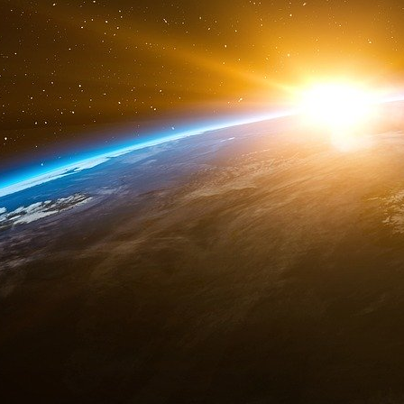
C’est dans le cadre de la Mise à jou
gouvernement annoncera son intention de
nouvelle entité indépendante relevant
national. De plus amples détails sur le 
œuvre du Fonds seront fournis au cours d
Le gouvernement du Canada mettra en pla
pour un Canada fort. Ce bureau sera charg
avec les acteurs du marché et les organis
détails relatifs à la gouvernance du Fon
produit d’investissement destiné aux particu
Le gouvernement lancera
un produit d’i
permettra aux investisseurs particuliers 
Canada et de bénéficier de ses rendement
besoins, le gouvernement envisagera ég
pour le Fonds, comme la mobilisation de la 
Par le biais d’entités existantes comme
Exportation et développement Canada, le