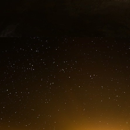
Le très hon. Mark Carney, premier ministre
« Le prochain chapitre de la croissan
investissements sur le territoire national. Le 
entreprises et des projets canadiens clés et s
rémunérés, encouragera l’innovation et aide
monde en rapide évolution. De plus, il est imp
les Canadiens eux-mêmes auront la possibili
permettra de participer directement à la cr
réussite. Ce fonds illustre parfaitement notre
pour stimuler la productivité, la croissance et
L’hon. François-Philippe Champagne, minist
Faits saillants
La Mise à jour économique du printem
présentée à la Chambre des communes pa
national, François-Philippe Champagne, le 