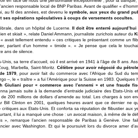
oir en face de nous une personnalité exceptionnelle ; pour la banque, 
l’ancien responsable local de BNP Paribas. Avant de qualifier « d’homm
ui, au fil des années, est devenu le
symbole, aux yeux du grand pub
nt ses opérations spéculatives à coups de versements occultes.
ébrale, dans un hôpital de Lucerne.
Il doit être enterré aujourd’hui 
t bien et skiait », relate Daniel Ammann, journaliste zurichois auteur du
K
Il « avait tellement entendu » ces critiques le présentant comme un flib
nier, parlant d’un homme « timide ». « Je pense que cela le touchai
nze ans de silence.
Unis, sa terre d’accueil, où il est arrivé en 1941 à l’âge de 8 ans. As
 Zoug, Marbella, Saint-Moritz.
Célèbre pour avoir négocié du pétrol
 de 1979
, pour avoir fait du commerce avec l’Afrique du Sud du te
go –, le « traître » a fui l’Amérique pour la Suisse en 1983. Quelques
h Giuliani pour « commerce avec l’ennemi » et une fraude fis
na jamais suite à la demande d’entraide judiciaire des Etats-Unis e
 de 200 millions de dollars d’amende au total. Les charges à son en
r Bill Clinton en 2001, quelques heures avant que ce dernier ne qui
ritiques aux Etats-Unis. Et conforta sa réputation de flibustier aux y
pourtant, il lui a manqué une chose : un avocat maison, à même de le d
nis », remarque l’ancien responsable de Paribas à Genève. Une fai
ancier avec Washington. Et qui le poursuivit lors du divorce amer d’a