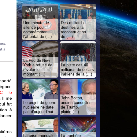
Une minute de
Des milliards
silence pour
destinés à la
commémorer
reconstruction
l’attentat de (…)
de (…)
ans.
nt à
La Fed de New
York a refusé de
La piste des 40
révéler le
milliards de dollars
montant (…)
irakiens de la (…)
pporté
négoce
OC – le
« Il me
John Bolton,
Le projet de guerre
ancien conseiller
ui fut
nucléaire ne date
de Trump,
tion à
pas d’aujourd’hui
plaide (…)
 lancer
tières
La crise mondiale
La frontière