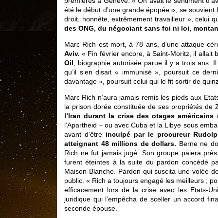
premières à Genève. « On avait le ­sentiment d’av
été le début d’une grande épopée », se souvient 
droit, honnête, extrêmement travailleur », celui q
des ONG, du négociant sans foi ni loi, monta
Marc Rich est mort, à 78 ans, d’une attaque cér
Aviv.
« Fin février encore, à Saint-Moritz, il allai
Oil
, biographie autorisée parue il y a trois ans. 
qu’il s’en disait « immunisé », poursuit ce der
davantage », poursuit celui qui le fit sortir de qui
Marc Rich n’aura jamais remis les pieds aux Etats-
la ­prison dorée constituée de ses ­propriétés de
l’Iran durant la crise des otages américains
l’Apartheid – ou avec Cuba et la Libye sous embar
avant d’être
inculpé par le procureur Rudolp
atteignant 48 millions de dollars.
Berne ne don
Rich ne fut jamais jugé. Son groupe paiera près
furent éteintes à la suite du pardon concédé pa
Maison-Blanche. Pardon qui suscita une volée de c
public. « Rich a toujours engagé les meilleurs ; 
efficacement lors de la crise avec les Etats-U
juridique qui l’empêcha de sceller un accord fin
seconde épouse.