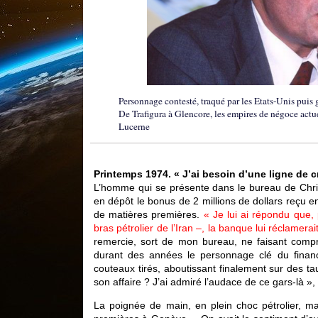
Personnage contesté, traqué par les Etats-Unis puis 
De Trafigura à Glencore, les empires de négoce actuel
Lucerne
Printemps 1974. « J’ai besoin d’une ligne de cr
L’homme qui se présente dans le bureau de Chri
en dépôt le bonus de 2 millions de dollars reçu 
de matières premières.
« Je lui ai répondu que, 
bras pétrolier de l’Iran –, la banque lui réclamera
remercie, sort de mon bureau, ne faisant compren
durant des années le personnage clé du finan
couteaux tirés, aboutissant finalement sur des tau
son affaire ? J’ai admiré l’audace de ce gars-là »,
La poignée de main, en plein choc pétrolier, m