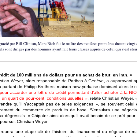
gracié par Bill Clinton, Marc Rich fut le maître des matières premières durant vingt 
s sont dirigés par des hommes ayant fait leurs classes auprès de celui qui s’est étei
édit de 100 millions de dollars pour un achat de brut, en Iran. »
stian Weyer, alors responsable de Paribas à Genève, a auparavant a
en partant de Philipp Brothers, maison new-yorkaise dominant alors le 
pour accorder une ­lettre de crédit permettant d’aller acheter à la NI
it un quart de pour-cent, ­conditions usuelles »
, relate Christian Weyer. 
dre qu’il n’acceptait pas de telles exigences », se souvient celui q
cement du commerce de produits de base. S’ensuivra une négocia
x dégressifs. « Chipoter ainsi alors qu’il avait besoin de ce prêt pour
 poursuit Christian Weyer.
arquera une étape clé de l’histoire du financement du négoce de ma