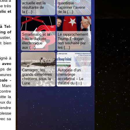
cela a
actuelle est la
quantique :
e très
résultante de
façonner l’avenir
lic et
la (…)
de la (…)
à Tel-
ing of
Smartmatic et la
Le rapprochement
ustier,
fraude du vote
Trump Erdogan
t bien
électronique
non souhaité par
aux (…)
les (…)
signé à
e avec
mps de
Carnages, les
Autopsie d’un
 heures
grands cimetières
mensonge
chrétiens sous la
occidental – Le
cale ­
Lune
théâtre du (…)
t Marc
contre
tte la
eux du
éfendre
blesse
vec sa