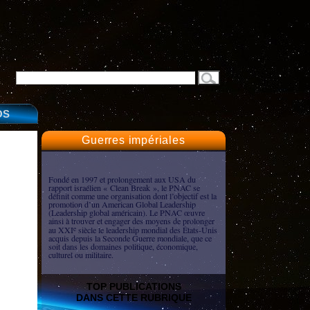
OS
Guerres impériales
Fondé en 1997 et prolongement aux USA du
rapport israélien « Clean Break », le PNAC se
définit comme une organisation dont l’objectif est la
promotion d’un American Global Leadership
(Leadership global américain). Le PNAC œuvre
ainsi à trouver et engager des moyens de prolonger
au XXI
siècle le leadership mondial des États-Unis
e
acquis depuis la Seconde Guerre mondiale, que ce
soit dans les domaines politique, économique,
culturel ou militaire.
TOP PUBLICATIONS
DANS CETTE RUBRIQUE