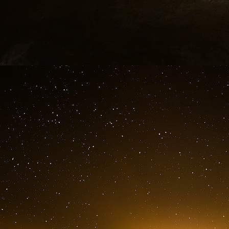
communauté civique », à l’image de celle de « l
Opposé à la Constitution
Dénonçant l’exhumation d’un « vieux projet tom
bien longtemps », la députée LR Elisabeth de 
« s’oppos[e] à un principe constitutionnel 
française : le droit de vote est indissociable
François Mitterrand n’a d’ailleurs « jamais
programme de 1981, a rappelé l’élue des Hauts
gauche de vouloir faire croire que le droit de vot
Également réticent à ce « texte idéologique
Guillaume Kasbarian a expliqué que le droit de
à une résidence ou à la simple présence sur le 
« les citoyens européens [qui ont le droit de 
leur résidence mais de leur citoyenneté europée
L’ancien ministre du Logement a également po
mort » du texte. Selon lui, « rien dans sa réda