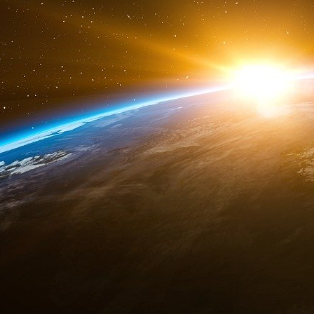
résidence régulière sur le territoire frança
territoires comme Mayotte où l’immigration ir
sociaux et institutionnels sont fragiles ? », a-t-il
Le député de la Drôme Thibaut Monnier (appa
Troie des ingérences étrangères et un coup de
qui risquerait de « priver les citoyens français
ses yeux, accorder le droit de vote à « 4
reviendrait à « brader la citoyenneté française 
Citant une série de pays européens ayant ouve
Léa Balage El Mariky a rétorqué que le droit 
entraîné « aucun vote communautaire ou d’
« renforce plutôt la participation globale de 4 à 
L’avenir du texte reste, toutefois, particulièr
droite et l’extrême droite devraient davantage s
examen dans l’hémicycle, le 12 février. Mais si
la proposition de loi de manière « conforme » 
Sénat), celle-ci serait définitivement adoptée. 