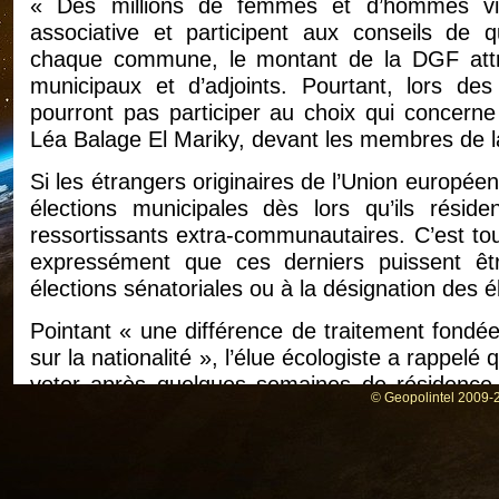
« Des millions de femmes et d’hommes vive
associative et participent aux conseils de 
chaque commune, le montant de la DGF attr
municipaux et d’adjoints. Pourtant, lors des
pourront pas participer au choix qui concerne 
Léa Balage El Mariky, devant les membres de l
Si les étrangers originaires de l’Union europée
élections municipales dès lors qu’ils rési
ressortissants extra-communautaires. C’est tout
expressément que ces derniers puissent êtr
élections sénatoriales ou à la désignation des é
Pointant « une différence de traitement fondé
sur la nationalité », l’élue écologiste a rappel
voter après quelques semaines de résidence 
© Geopolintel 2009-2
désormais les Britanniques, ne le peuvent pa
légale sur notre territoire ». Aux yeux de 
correspond pas à l’histoire de notre Républiq
universaliste de la citoyenneté fondée notamme