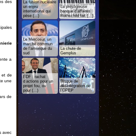
ons des
La fusion nucléaire
un enjeu
La prestigieuse
international qui
banque d’affaires
pèse (…)
Rothschild fait (…)
cipales
Le Mercosur, un
nierie
marché commun
de l’amérique du
La chute de
sud
Gemplus
ente a
t et de
EDF : rachat
nte une
d’actions pour un
Risque de
projet fou, ou
désintégration de
pour (…)
l’OPEP
lars de
s avec