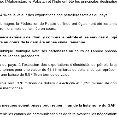
ie, l’Afghanistan, le Pakistan et l’Inde ont été les principales destinati
.
 % de la valeur des exportations non pétrolières totales du pays.
llemagne, la Fédération de Russie et l’Inde ont également été les prin
 premiers mois de l’année en cours.
ce extérieur de l’Iran, y compris le pétrole et les services d’ingé
ars au cours de la dernière année civile iranienne.
blique islamique avec ses partenaires au cours de l’année précéd
e de l’année précédente.
 du pays, à l’exclusion des exportations d’électricité, de pétrole bru
de tonnes pour une valeur de 49,33 milliards de dollars, ce qui représe
une baisse de 8,87 % en termes de valeur.
ole brut, 370 millions de dollars d’électricité et 1,293 milliard de dol
née mentionnée.
sures soient prises pour retirer l’Iran de la liste noire du GAFI
ntenir les canaux de communication et de faire avancer les négociation