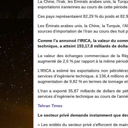
La Chine, l’Irak, les Émirats arabes unis, la Turqu
exportations iraniennes au cours de cette période
Ces pays représentaient 82,29 % du poids et 82,94
Les Émirats arabes unis, la Chine, la Turquie, l’A
sources d’importation de l’Iran au cours des huit
Comme l’a annoncé l’IRICA, la valeur du commer
technique, a atteint 153,17,8 milliards de doll
La valeur des échanges commerciaux de la Répu
augmenté de 2,6 % par rapport à la même périod
L’IRICA a estimé les exportations non pétrolières
services d’ingénierie technique, à 136,4 millions 
augmentation de 9,82 % en termes de tonnage et 
L’Iran a exporté 35,87 milliards de dollars de pétr
services d’ingénierie technique au cours de l’an
Tehran Times
Le secteur privé demande instamment que des me
« Les entités du secteur privé s’efforcent de mai