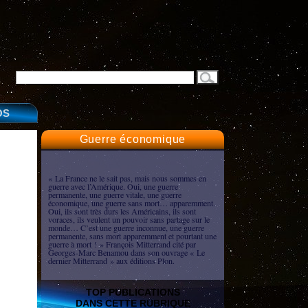
OS
Guerre économique
« La France ne le sait pas, mais nous sommes en
guerre avec l’Amérique. Oui, une guerre
permanente, une guerre vitale, une guerre
économique, une guerre sans mort… apparemment.
Oui, ils sont très durs les Américains, ils sont
voraces, ils veulent un pouvoir sans partage sur le
monde… C’est une guerre inconnue, une guerre
permanente, sans mort apparemment et pourtant une
guerre à mort ! » François Mitterrand cité par
Georges-Marc Benamou dans son ouvrage « Le
dernier Mitterrand » aux éditions Plon.
TOP PUBLICATIONS
DANS CETTE RUBRIQUE