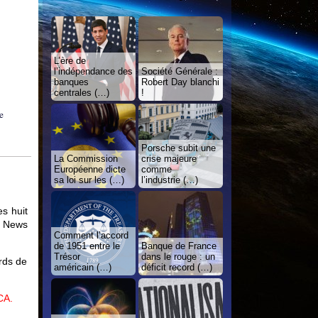
L’ère de
l’indépendance des
Société Générale :
banques
Robert Day blanchi
centrales (…)
!
e
Porsche subit une
La Commission
crise majeure
Européenne dicte
comme
sa loi sur les (…)
l’industrie (…)
s huit
r News
Comment l’accord
de 1951 entre le
Banque de France
Trésor
dans le rouge : un
rds de
américain (…)
déficit record (…)
CA.