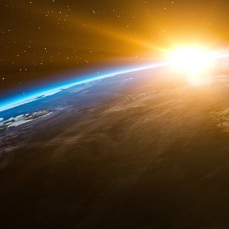
chers.
Le marché du travail européen, en particulier 
des tensions croissantes alors que les constru
coûts en réponse à la hausse des prix de l’éner
Volkswagen, par exemple, a déjà mis fin à 
décennies et pourrait fermer des usines natio
une intervention significative, de nombreuses
confrontées à la fermeture, ce qui entraînerait