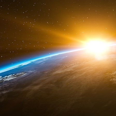
déjà confrontés à une baisse des ventes et à d
de l’énergie place les constructeurs automobi
désavantageuse par rapport à leurs homologues
l’énergie sont plus bas et les subventions
énergétiques propres sont plus importantes. Sel
des prix de l’énergie en Europe aura des c
faillites d’entreprise
s, une augmentation du fa
transition verte.
Les constructeurs automobiles européens pe
Compte tenu de ces défis combinés (baisse 
conflits du travail et chocs sur les prix de l’
constructeurs automobiles européens se dirige
demeure : l’industrie peut-elle survivre ou s
forces externes ?
L’un des problèmes critiques est l’absence d
Europe. Alors que les États-Unis, la Chin
politiques agressives pour soutenir leurs indus