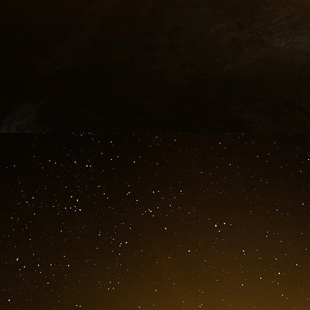
Prix de l’énergie : le « talon d’Achille » de 
L’un des défis les plus urgents pour les co
flambée des prix de l’énergie sur le continent.
de l’Ukraine par la Russie, combinés aux tensi
l’Europe payer certains des coûts énergétique
prix du pétrole brut Brent oscillent autour de 9
ont augmenté de 60 % depuis l’été, l’indu
compétitive par rapport à d’autres économies
et le Canada.
La dépendance de l’Europe à l’égard des i
russe, n’a pas été totalement atténuée
malgré
d’approvisionnement.
Les expéditions de gaz norvégien et de gaz na
lacunes, mais pas suffisamment pour compenser
Ces coûts de production plus élevés pèsent su