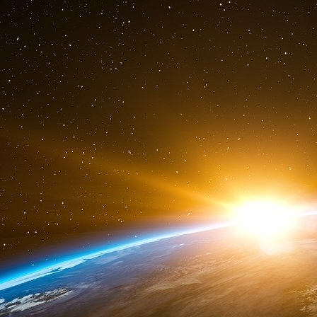
relancer la demande.
Deuxièmement, l’Europe a besoin d’une politiq
son secteur automobile dans sa transition vert
abordable aux minéraux essentiels et de const
résilientes. Les accords commerciaux avec
doivent être réexaminés et de nouvelles rela
être explorées pour garantir que l’Europe disp
rester compétitive.
Enfin, les constructeurs automobiles eux-même
du marché.
Cela pourrait impliquer de
réduire la produc
rationaliser les opérations et d’investir dans 
coûts de fabrication.
Des entreprises comme BMW ont déjà c
d’émissions plus strictes dans l’UE, mais il re
du secteur pour éviter les sanctions réglement
marché en mutation.