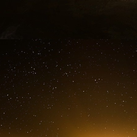
La montée des troubles parmi les travailleu
Alors que les constructeurs automobiles euro
demande et à des pressions réglementaire
d’importants conflits du travail.
La fermeture potentielle de l’usine Audi de 
déclenché de nombreuses protestations.
Plus 
dans les rues de Bruxelles, protestant contr
appelant les autorités européennes à protéger
concurrence étrangère moins chère, notamment
L’usine Audi de Bruxelles, qui fabrique le Q8 e
laquelle sont confrontées même les usines a
qu’elle produise un modèle conforme à la volo
vertes, l’usine risque d’être fermée en raison
responsables syndicaux préviennent que le sort
vaste, l’industrie européenne perdant du terr