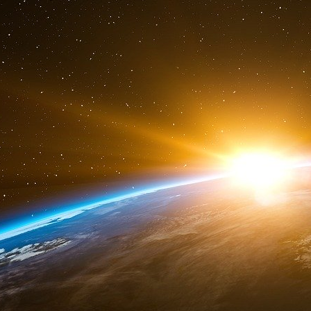
frontières de la Chine.
À la lumière de ces développements, les Éta
octobre pour décider s’ils doivent imposer 
véhicules électriques (VE) chinois, les droi
décision intervient après qu’une enquête de l
chinois donnaient à leurs fabricants de véhi
rapport à leurs concurrents européens.
Sans une stratégie cohérente en matière de po
mesure qu’ils prennent du retard sur leurs
automobiles européens continueront à faire fac
venir. Si le continent ne parvient pas à amélior
des alternatives compétitives sur le marché des 
secteur automobile s’éroder à mesure que le
parts de marché.