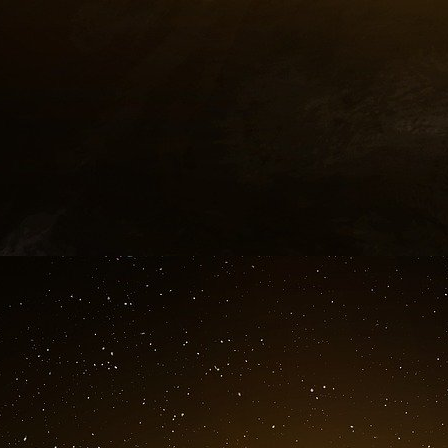
énergies propres, l’Europe est à la traîne.
Le
pas réussi à répondre aux besoins immédiats 
des coûts et l’incertitude géopolitique. Le ma
les chaînes d’approvisionnement en énergie pr
trouvent les accords commerciaux avec les pri
comme le
Mercosur
, n’ont fait qu’aggraver l
l’ascension rapide des constructeurs chinois d
la pression sur les constructeurs automobiles 
Des entreprises comme BYD, Xpeng et Li Auto o
des véhicules électriques abordables et de haut
En septembre, plusieurs de ces entreprises chi
proposant des remises agressives et en l
technologies avancées de conduite semi-au
concurrencer non seulement les constructeurs
concurrents mondiaux comme Tesla. Alors q
terrain sur le marché mondial des véhicules é
européens sont désormais confrontés à une ru
moins chers et plus adaptables qui étenden