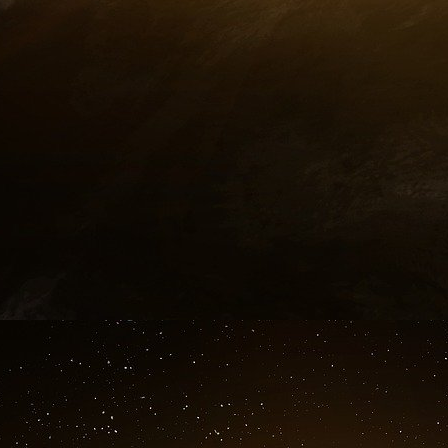
Qu’est-ce qui doit changer ?
Pour que les constructeurs automobiles euro
changements importants sont nécessaires, tan
politique. Tout d’abord, les gouvernements e
visant à encourager l’adoption des véhicules él
La suppression des subventions a porté at
consommateurs ressentent déjà les effets de l’
Une approche plus ciblée des subventions
,
électriques abordables pour les acheteurs 