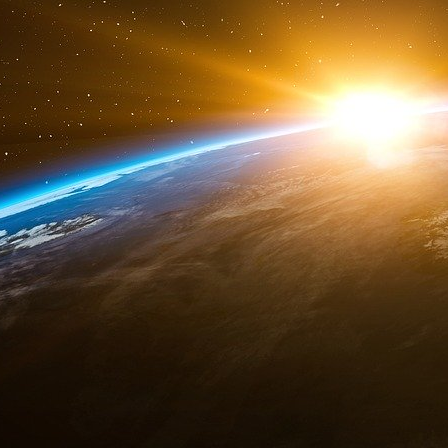
Consumer Goods/Luxe avait quitté McKinsey p
Bettencourt Meyers et Jean-Pierre Meyers, Té
actionnaire de L’Oréal, dédié à des investi
entrepreneuriaux.
Consultor