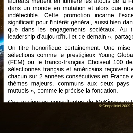
lauréats mettent en lumière les atouts de la 
dans un monde en mutation et alors que nos 
indéfectible. Cette promotion incarne l’e
significatif pour l’intérêt général, aussi bien da
que dans les engagements sociétaux. Au tra
leadership d’aujourd’hui et de demain », partage 
Un titre honorifique certainement. Une mise 
sélections comme le prestigieux Young Glo
(FEM) ou le franco-français Choiseul 100 
sélectionnés français et américains reçoivent
chacun sur 2 années consécutives en France et
thèmes majeurs, communs aux deux pays, et
mutuels », comme le précise la fondation.
Ces anciennes consultantes de McKinsey ont 
© Geopolintel 2009-2
sortie de leurs études, à quelques mois d’interva
Marguerite Cazeneuve, diplômée de HEC en 20
consultante junior durant près d’un an et dem