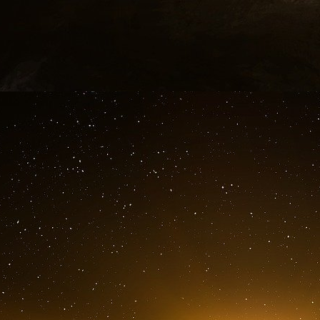
Secrétaire générale du Comité de pilotage d
d’assurance maladie), au sein du ministèr
conseillère au cabinet du ministre de l’Économ
au Budget (2016-2017), conseillère au sein des
du Premier ministre (2017-2021). Directr
Marguerite Cazeneuve est entrée cette année 
Choiseul 100.
Ariane Komorn a été collègue apprentie consu
Marguerite Cazeneuve ; elle a débuté sa carr
diplômée de l’École Normale Supérieure (201
atteint le grade d’associate, avant de s’eng
Macron. Depuis 2012, elle est à la tête de La 
métiers de la rénovation énergétique des bâtim
La managing director de Téthys Invest depuis m
de 11 ans chez McKinsey, nommée partner e
2012 et après un stage de fin d’études chez 
comme consultante au sein du bureau de Ne
comme partner en 2020, date à laquelle elle int