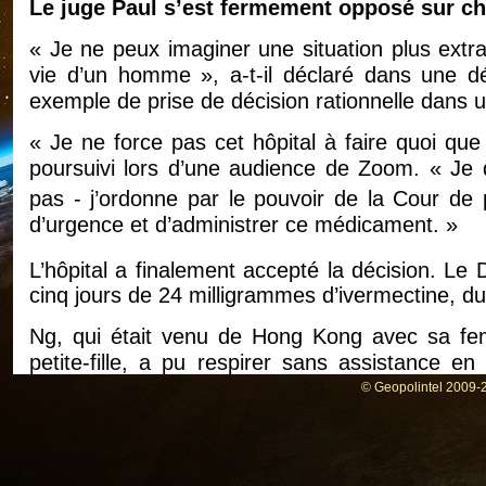
Le juge Paul s’est fermement opposé sur c
« Je ne peux imaginer une situation plus extrao
vie d’un homme », a-t-il déclaré dans une d
exemple de prise de décision rationnelle dans u
« Je ne force pas cet hôpital à faire quoi que 
poursuivi lors d’une audience de Zoom. « J
pas - j’ordonne par le pouvoir de la Cour de
d’urgence et d’administrer ce médicament. »
L’hôpital a finalement accepté la décision. Le 
cinq jours de 24 milligrammes d’ivermectine, 
Ng, qui était venu de Hong Kong avec sa femm
petite-fille, a pu respirer sans assistance en 
l’endotrachéal. Il a quitté l’unité de soins i
© Geopolintel 2009-2
confus et faible, il respirait dimanche sans l’ai
« Chaque jour après l’administration de l’iverme
r
stable », a déclaré le D
Bain, qui a admin