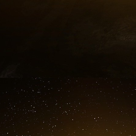
r
Si le D
Bain connaissait bien la capacité de l’
début de l’infection, même lui a été surpris de
« L’ivemectine éteint le feu de la tempête inf
la progression de la rigidité des poumons, c’es
déclaré. « C’est là toute la beauté de ce médi
C’est juste étonnant. »
Rescue