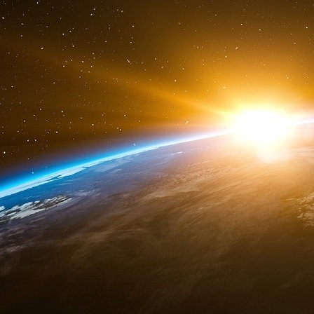
Au printemps dernier, Ralph Lorigo s’est batt
tout aussi longue pour obtenir de l’ivermectine
Son cas a incité la fille de Ng à porter plainte, 
Desareda Fype, qui a défendu avec acharne
message la semaine dernière : « Maman va tell
et demi. Maman est rentrée de l’hôpital et devie
Dans une interview dimanche, la fille de Mr N
sorti d’affaire. Mais l’ivermectine a fait une ne
médicament, toutes les tentatives de sevrer s
avaient échoué. Après huit heures de traitement
heure. « Je suis optimiste », m’a-t-elle dit l
l’ivermectine.