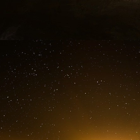
judiciaires précédentes après le refus de
démontré quelque chose », m’a-t-il dit. « Il y
sous ventilateur ».
Les progrès remarquables de Ng contrastent
d’Edward-Elmhurst Health, le système de gestion 
de l’ivermectine. Il a réussi à faire rejeter l’ord
en prétendant que Ng était en meilleure santé
ensuite défié l’ordonnance du 5 novembre en a
(un test négatif a résolu la question).
De plus, une fois le traitement de Sun Ng term
ferait appel de l’ordonnance déjà exécutée. Il l
un grand bénéfice.
L’amélioration du patient, ou son éta
d’importance.
Au début, l’hôpital s’est opposé à l’intervention
phase terminale à ce stade ». Mais il a été fo