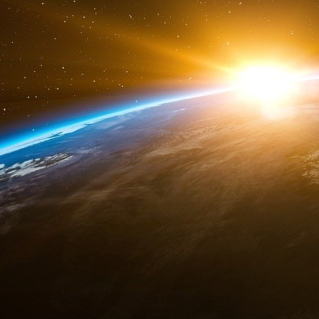
proche de la mort après que la fille uniqu
médecin de l’hôpital le 3 novembre - et pris 
tribunal.
Le médecin dans une déclaration sous serment
état depuis de nombreux jours... dans un état 
suggéré à la fille de Ng « d’arrêter tous ces so
naturellement ».
Dans sa décision, le juge a dit que le médecin
son état qui est sous ventilateur comme ça a 
Ce pronostic vital a été rejeté par la femme d
père. « Nous l’aimons tendrement ». « Il est 
même si ses détracteurs l’ont fait. »
La meilleure attitude du juge a peut-être été lo
savoir qu’elle n’est pas sûre, malgré des décenn
Notant que tous les médicaments ont des effet
les effets de l’ivermectine à partir d’un site 