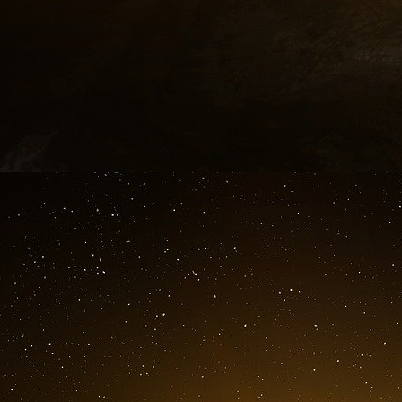
« Numéro 1, généralement bien toléré ; num
numéro quatre, nausées/diarrhée. Ce son
l’on demande d’administrer », a-t-il déclaré
« Les risques de ces effets secondaires sont si
l’emporte au centuple sur ce risque. »
S’il n’avait pas encore clarifié sa position, l
médecin de l’hôpital qui « a témoigné que le ris
Au contraire, a dit le juge, « Le bénéfice possib
la vie de M. Ng avec ce médicament. »
Ralph Lorigo, l’avocat de M. Ng, a reçu cinqu
septembre. Il a déclaré que l’affaire Ng était d
trois décisions, quatre comparutions devant l
certainement sans fondement.
« C’est un terrible concours de circonstance
pour sauver la vie d’un être cher ». « C’est un 